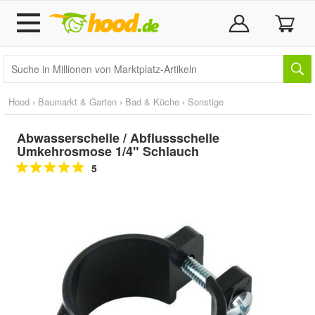
Hood
›
Baumarkt & Garten
›
Bad & Küche
›
Sonstige
Abwasserschelle / Abflussschelle
Umkehrosmose 1/4" Schlauch
5