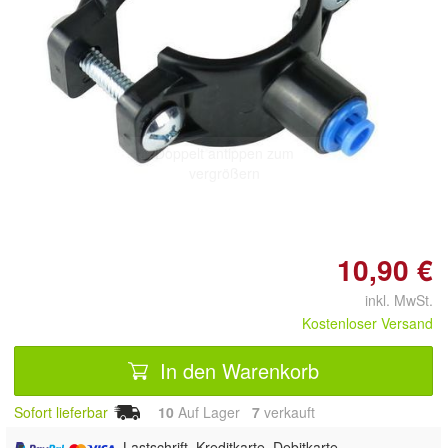
Doppelt antippen zum
vergrößern
10,90 €
inkl. MwSt.
Kostenloser Versand
In den Warenkorb
Sofort lieferbar
10
Auf Lager
7
 verkauft
, Lastschrift, Kreditkarte, Debitkarte,