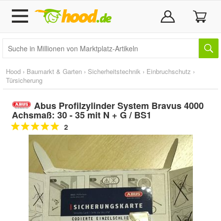
Hood
›
Baumarkt & Garten
›
Sicherheitstechnik
›
Einbruchschutz
›
Türsicherung
Abus Profilzylinder System Bravus 4000
Achsmaß: 30 - 35 mit N + G / BS1
2