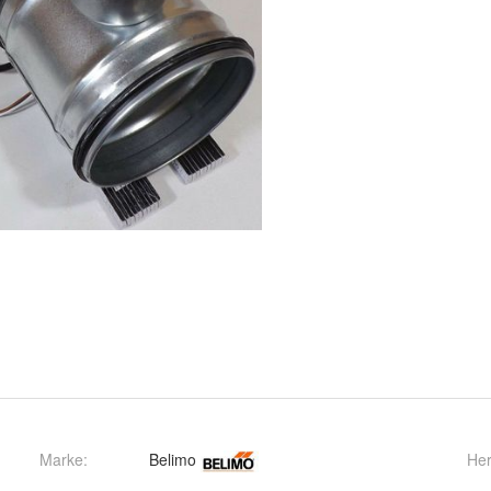
Marke:
Belimo
Her