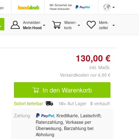
Mit Sicherheit bei
en
Hood einkaufen
Anmelden
Waren-
Merk-
Mein Hood
korb
zettel
130,00 €
inkl. MwSt.
Versandkosten nur 6,90 €
In den Warenkorb
Sofort lieferbar
10+
Auf Lager
5
 verkauft
Zahlung
, Kreditkarte, Lastschrift,
Ratenzahlung, Vorkasse per
Überweisung, Barzahlung bei
Abholung