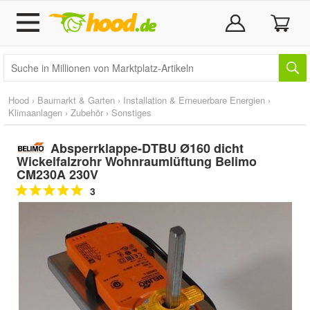
Hood
›
Baumarkt & Garten
›
Installation & Erneuerbare Energien
›
Klimaanlagen
›
Zubehör
›
Sonstiges
Absperrklappe-DTBU Ø160 dicht
Wickelfalzrohr Wohnraumlüftung Belimo
CM230A 230V
3