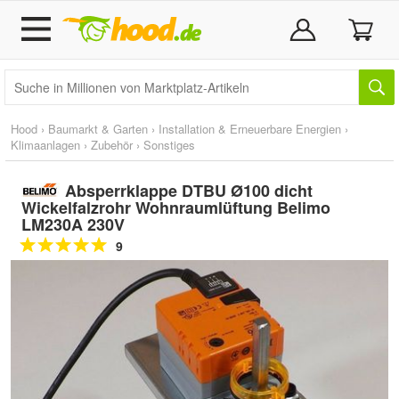
Hood
›
Baumarkt & Garten
›
Installation & Erneuerbare Energien
›
Klimaanlagen
›
Zubehör
›
Sonstiges
Absperrklappe DTBU Ø100 dicht
Wickelfalzrohr Wohnraumlüftung Belimo
LM230A 230V
9