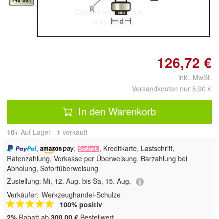
Doppelt antippen zum
vergrößern
126,72 €
inkl. MwSt.
Versandkosten nur 5,90 €
In den Warenkorb
10+
Auf Lager
1
 verkauft
,
,
, Kreditkarte, Lastschrift,
Ratenzahlung, Vorkasse per Überweisung, Barzahlung bei
Abholung, Sofortüberweisung
Zustellung:
Mi, 12. Aug. bis Sa, 15. Aug.
Verkäufer:
Werkzeughandel-Schulze
100% positiv
2%
Rabatt ab
300,00 €
Bestellwert.