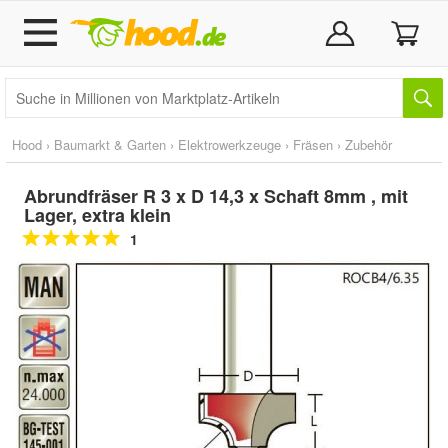
Hood
›
Baumarkt & Garten
›
Elektrowerkzeuge
›
Fräsen
›
Zubehör
Abrundfräser R 3 x D 14,3 x Schaft 8mm , mit
Lager, extra klein
1