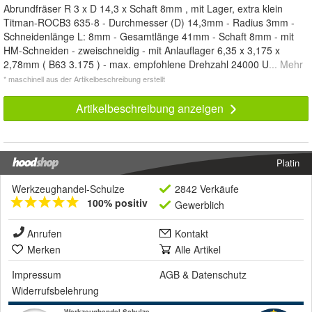
Abrundfräser R 3 x D 14,3 x Schaft 8mm , mit Lager, extra klein
Titman-ROCB3 635-8 - Durchmesser (D) 14,3mm - Radius 3mm -
Schneidenlänge L: 8mm - Gesamtlänge 41mm - Schaft 8mm - mit
HM-Schneiden - zweischneidig - mit Anlauflager 6,35 x 3,175 x
2,78mm ( B63 3.175 ) - max. empfohlene Drehzahl 24000 U
... Mehr
* maschinell aus der Artikelbeschreibung erstellt
Artikelbeschreibung anzeigen
Platin
Werkzeughandel-Schulze
2842 Verkäufe
100% positiv
Gewerblich
Anrufen
Kontakt
Merken
Alle Artikel
Impressum
AGB
&
Datenschutz
Widerrufsbelehrung