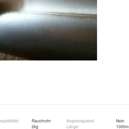
patibilität
:
Rauchrohr
Angebotspaket
:
Nein
2kg
Länge
:
1000