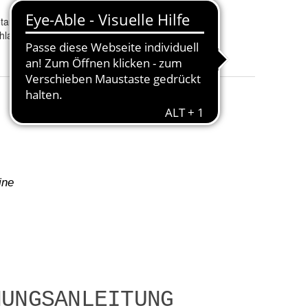
Freien
tauscher
Farbrichtung
:
Silber
hland