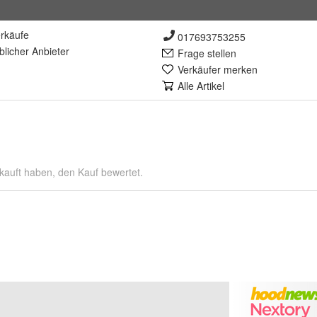
rkäufe
017693753255
lich
er Anbieter
Frage stellen
Verkäufer merken
Alle Artikel
kauft haben, den Kauf bewertet.