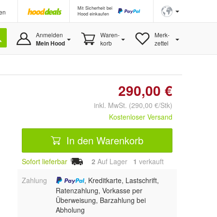
Mit Sicherheit bei
en
Hood einkaufen
Anmelden
Waren-
Merk-
Mein Hood
korb
zettel
290,00 €
inkl. MwSt. (290,00 €/Stk)
Kostenloser Versand
In den Warenkorb
Sofort lieferbar
2
Auf Lager
1
 verkauft
Zahlung
, Kreditkarte, Lastschrift,
Ratenzahlung, Vorkasse per
Überweisung, Barzahlung bei
Abholung