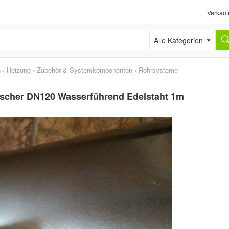
Verkauf
Alle Kategorien
n
›
Heizung
›
Zubehör & Systemkomponenten
›
Rohrsysteme
cher DN120 Wasserführend Edelstaht 1m