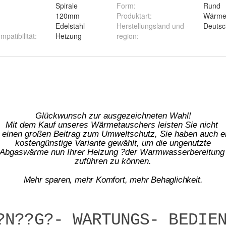
Spirale
Form
:
Rund
120mm
Produktart
:
Wärme
Edelstahl
Herstellungsland und -
Deutsc
patibilität
:
Heizung
region
: