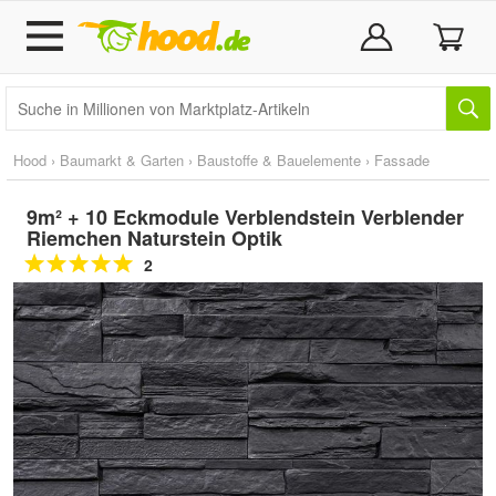
Hood
›
Baumarkt & Garten
›
Baustoffe & Bauelemente
›
Fassade
9m² + 10 Eckmodule Verblendstein Verblender
Riemchen Naturstein Optik
2