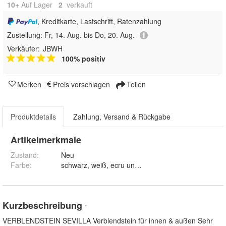
10+
Auf Lager
2
 verkauft
, Kreditkarte, Lastschrift, Ratenzahlung
Zustellung:
Fr, 14. Aug. bis Do, 20. Aug.
Verkäufer:
JBWH
100% positiv
Merken
Preis vorschlagen
Teilen
Produktdetails
Zahlung, Versand & Rückgabe
Artikelmerkmale
Zustand:
Neu
Farbe
:
schwarz, weiß, ecru und braun
Kurzbeschreibung
*
VERBLENDSTEIN SEVILLA Verblendstein für innen & außen Sehr