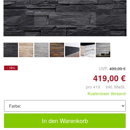
Doppelt antippen zum
vergrößern
- 16%
UVP:
499,00 €
419,00 €
pro 419 inkl. MwSt.
Kostenloser Versand
In den Warenkorb