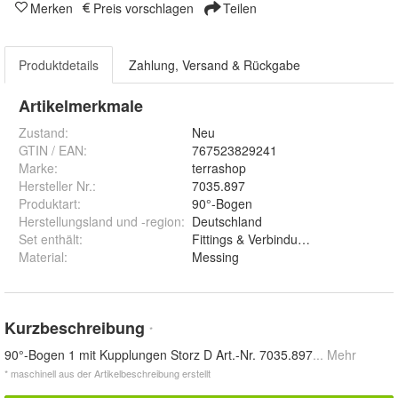
Merken
Preis vorschlagen
Teilen
Produktdetails
Zahlung, Versand & Rückgabe
Artikelmerkmale
Zustand:
Neu
GTIN / EAN:
767523829241
Marke:
terrashop
Hersteller Nr.:
7035.897
Produktart
:
90°-Bogen
Herstellungsland und -region
:
Deutschland
Set enthält
:
Fittings & Verbindungsstücke
Material
:
Messing
Kurzbeschreibung
*
90°-Bogen 1 mit Kupplungen Storz D Art.-Nr. 7035.897
... Mehr
* maschinell aus der Artikelbeschreibung erstellt