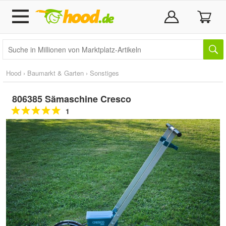
Hood
›
Baumarkt & Garten
›
Sonstiges
806385 Sämaschine Cresco
1