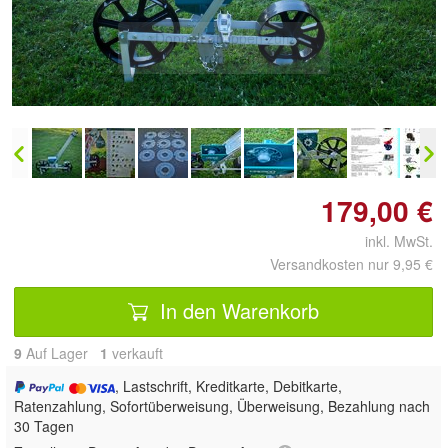
Doppelt antippen zum
vergrößern
179,00 €
inkl. MwSt.
Versandkosten nur 9,95 €
In den Warenkorb
9
Auf Lager
1
 verkauft
, Lastschrift, Kreditkarte, Debitkarte,
Ratenzahlung, Sofortüberweisung, Überweisung, Bezahlung nach
30 Tagen