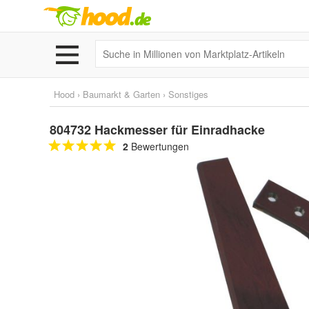
Hood
›
Baumarkt & Garten
›
Sonstiges
804732 Hackmesser für Einradhacke
2
Bewertungen