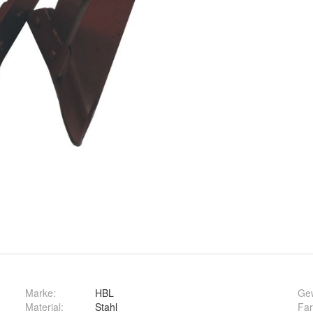
Marke:
HBL
Ge
Material
:
Stahl
Fa