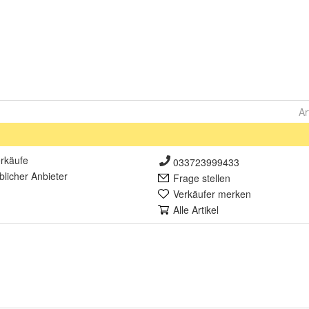
Ar
rkäufe
033723999433
lich
er Anbieter
Frage stellen
Verkäufer merken
Alle Artikel