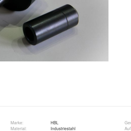
Marke:
HBL
Ge
Material
:
Industriestahl
Au