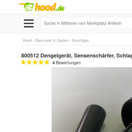
Hood
›
Baumarkt & Garten
›
Sonstiges
800512 Dengelgerät, Sensenschärfer, Schla
4
Bewertungen