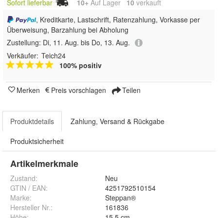
Sofort lieferbar
10+
Auf Lager
10
 verkauft
, Kreditkarte, Lastschrift, Ratenzahlung, Vorkasse per
Überweisung, Barzahlung bei Abholung
Zustellung:
Di, 11. Aug. bis Do, 13. Aug.
Verkäufer:
Teich24
100% positiv
Merken
Preis vorschlagen
Teilen
Produktdetails
Zahlung, Versand & Rückgabe
Produktsicherheit
Artikelmerkmale
Zustand:
Neu
GTIN / EAN:
4251792510154
Marke:
Steppan®
Hersteller Nr.:
161836
Höhe
:
15,5 cm