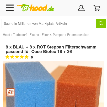
Hood
›
Tierbedarf
›
Fische
›
Filter & Pumpen
›
Filtermaterialien
8 x BLAU + 8 x ROT Steppan Filterschwamm
passend für Oase Biotec 18 + 36
9