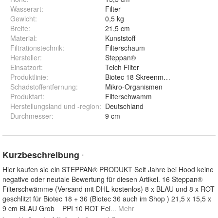
Wasserart
:
Filter
Gewicht
:
0,5 kg
Breite
:
21,5 cm
Material
:
Kunststoff
Filtrationstechnik
:
Filterschaum
Hersteller
:
Steppan®
Einsatzort
:
Teich Filter
Produktlinie
:
Biotec 18 Skreenmatic
Schadstoffentfernung
:
Mikro-Organismen
Produktart
:
Filterschwamm
Herstellungsland und -region
:
Deutschland
Durchmesser
:
9 cm
Kurzbeschreibung
*
Hier kaufen sie ein STEPPAN® PRODUKT Seit Jahre bei Hood keine
negative oder neutale Bewertung für diesen Artikel. 16 Steppan®
Filterschwämme (Versand mit DHL kostenlos) 8 x BLAU und 8 x ROT
geschlitzt für Biotec 18 + 36 (Biotec 36 auch im Shop ) 21,5 x 15,5 x
9 cm BLAU Grob = PPI 10 ROT Fei
... Mehr