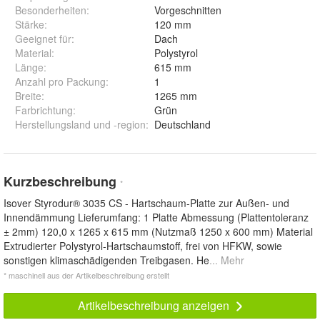
Besonderheiten
:
Vorgeschnitten
Stärke
:
120 mm
Geeignet für
:
Dach
Material
:
Polystyrol
Länge
:
615 mm
Anzahl pro Packung
:
1
Breite
:
1265 mm
Farbrichtung
:
Grün
Herstellungsland und -region
:
Deutschland
Kurzbeschreibung
*
Isover Styrodur® 3035 CS - Hartschaum-Platte zur Außen- und
Innendämmung Lieferumfang: 1 Platte Abmessung (Plattentoleranz
± 2mm) 120,0 x 1265 x 615 mm (Nutzmaß 1250 x 600 mm) Material
Extrudierter Polystyrol-Hartschaumstoff, frei von HFKW, sowie
sonstigen klimaschädigenden Treibgasen. He
... Mehr
* maschinell aus der Artikelbeschreibung erstellt
Artikelbeschreibung anzeigen