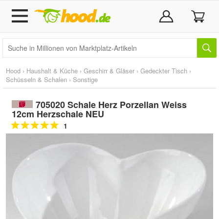
Hood
›
Haushalt & Küche
›
Geschirr & Gläser
›
Gedeckter Tisch
›
Schüsseln & Schalen
›
Sonstige
705020 Schale Herz Porzellan Weiss
12cm Herzschale NEU
1