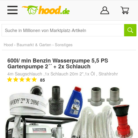
Hood
›
Baumarkt & Garten
›
Sonstiges
600l/ min Benzin Wasserpumpe 5,5 PS
Gartenpumpe 2´´ + 2x Schlauch
4m Saugschlauch ,1x Schlauch 20m 2",1x Öl , Strahlrohr
85