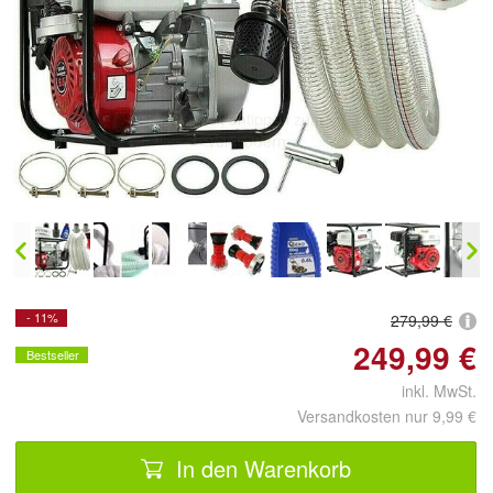
Doppelt antippen zum
vergrößern
- 11%
279,99 €
249,99 €
Bestseller
inkl. MwSt.
Versandkosten nur 9,99 €
In den Warenkorb