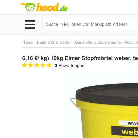
Hood
›
Baumarkt & Garten
›
Baustoffe & Bauelemente
›
Abdich
6,16 €/ kg) 10kg Eimer Stopfmörtel weber. 
3
Bewertungen