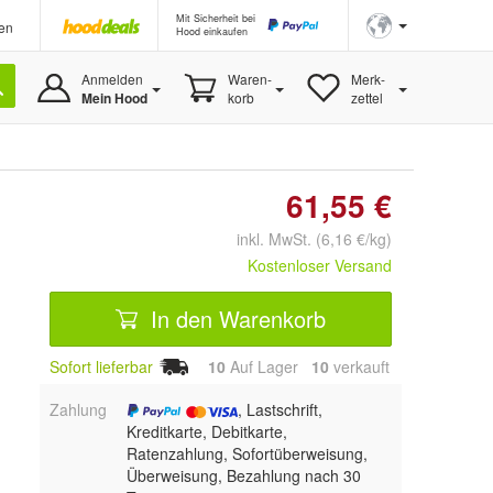
Mit Sicherheit bei
en
Hood einkaufen
Anmelden
Waren-
Merk-
Mein Hood
korb
zettel
61,55 €
inkl. MwSt. (6,16 €/kg)
Kostenloser Versand
In den Warenkorb
Sofort lieferbar
10
Auf Lager
10
 verkauft
Zahlung
, Lastschrift,
Kreditkarte, Debitkarte,
Ratenzahlung, Sofortüberweisung,
Überweisung, Bezahlung nach 30