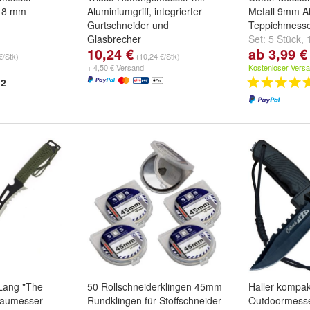
 18 mm
Aluminiumgriff, integrierter
Metall 9mm A
Gurtschneider und
Teppichmesse
Glasbrecher
Set:
5 Stück
,
10,24 €
ab 3,99 €
Farbe:
rot
,
blau
und
grau
Stück
€/Stk)
(10,24 €/Stk)
+ 4,50 € Versand
Kostenloser Vers
2
Lang "The
50 Rollschneiderklingen 45mm
Haller kompa
Haumesser
Rundklingen für Stoffschneider
Outdoormess