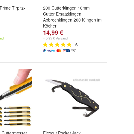
Prime Tirpitz-
200 Cutterklingen 18mm
Cutter Ersatzklingen
Abbrechklingen 200 Klingen im
Köcher
14,99 €
and
+ 5,95 € Versand
6
r Cuttermesser
Flexcut Pocket Jack