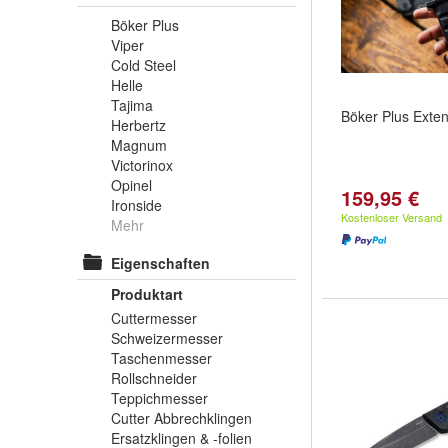
Böker Plus
Viper
Cold Steel
Helle
Tajima
Böker Plus Exten
Herbertz
Magnum
Victorinox
Opinel
159,95 €
Ironside
Kostenloser Versand
Mehr
Eigenschaften
Produktart
Cuttermesser
Schweizermesser
Taschenmesser
Rollschneider
Teppichmesser
Cutter Abbrechklingen
Ersatzklingen & -folien