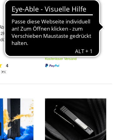
bbrechklingen
Böker Plus Intention II Coyote
 2K extrem
, dünnes Material
49,95 €
Kostenloser Versand
4