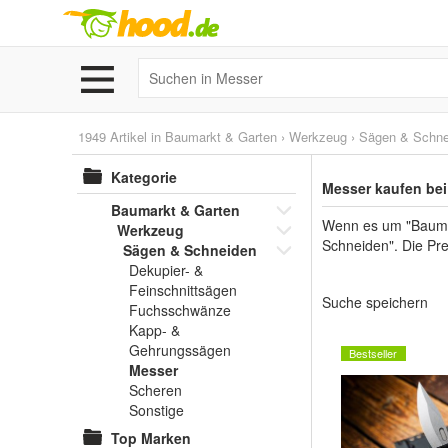
1949 Artikel in
Baumarkt & Garten
›
Werkzeug
›
Sägen & Schne
Kategorie
Messer kaufen be
Baumarkt & Garten
Wenn es um "Baumar
Werkzeug
Schneiden". Die Pre
Sägen & Schneiden
Dekupier- &
Feinschnittsägen
Suche speichern
Fuchsschwänze
Kapp- &
Gehrungssägen
Bestseller
Messer
Scheren
Sonstige
Top Marken