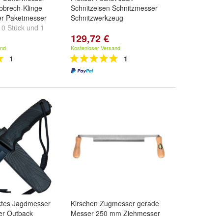
bbrech-Klinge
Schnitzeisen Schnitzmesser
r Paketmesser
Schnitzwerkzeug
10 Stück
und
1
129,72 €
and
Kostenloser Versand
1
1
ktes Jagdmesser
Kirschen Zugmesser gerade
er Outback
Messer 250 mm Ziehmesser