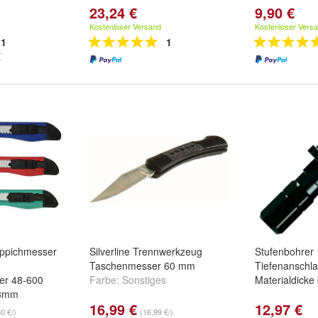
23,24 €
9,90 €
Kostenloser Versand
Kostenloser Vers
1
1
eppichmesser
Silverline Trennwerkzeug
Stufenbohrer
Taschenmesser 60 mm
Tiefenanschla
r 48-600
Farbe:
Sonstiges
Materialdicke
 8mm
16,99 €
12,97 €
,
60 Stück
,
72
50 €/)
(16,99 €/)