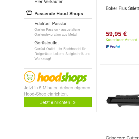
Hier Verkaufen
Böker Plus Stile
Passende Hood-Shops
Edelrost-Passion
Garten Passion - ausgefallene
59,95 €
Gartendekoration aus Metall
Kostenloser Versand
Gerüstoutlet
Gerüst-Outlet - Ihr Fachhandel für
Rollgerüste, Leitern, Steigtechnik und
Werkzeug!
Jetzt in 5 Minuten deinen eigenen
Hood-Shop einrichten.
Jetzt einrichten
Grindcorp Cutte