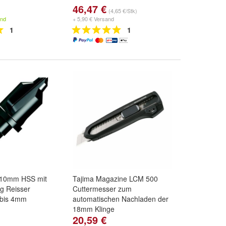
46,47 €
(4,65 €/Stk)
and
+ 5,90 € Versand
1
1
 10mm HSS mit
Tajima Magazine LCM 500
g Reisser
Cuttermesser zum
 bis 4mm
automatischen Nachladen der
18mm Klinge
20,59 €