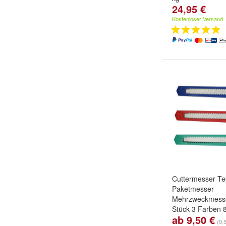
24,95 €
Kostenloser Versand
Cuttermesser T
Paketmesser
Mehrzweckmesse
Stück 3 Farben
ab 9,50 €
Menge:
48 Stück
(9,