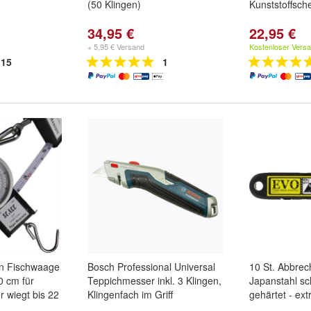
(50 Klingen)
Kunststoffsch
34,95 €
22,95 €
+ 5,95 € Versand
Kostenloser Vers
15
1
en Fischwaage
Bosch Professional Universal
10 St. Abbre
 cm für
Teppichmesser inkl. 3 Klingen,
Japanstahl sc
r wiegt bis 22
Klingenfach im Griff
gehärtet - ext