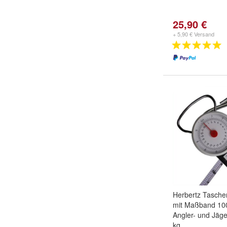
25,90 €
+ 5,90 € Versand
Herbertz Tasch
mit Maßband 100
Angler- und Jäge
kg