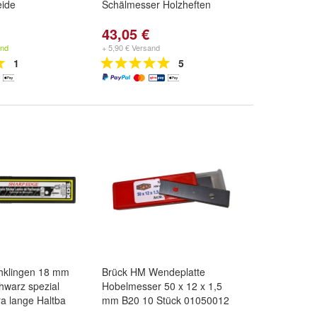
eide
Schälmesser Holzheften
43,05 €
and
+ 5,90 € Versand
1
5
chklingen 18 mm
Brück HM Wendeplatte
hwarz spezial
Hobelmesser 50 x 12 x 1,5
ra lange Haltba
mm B20 10 Stück 01050012