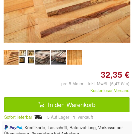
Doppelt antippen zum
vergrößern
32,35 €
pro 5 Meter inkl. MwSt. (6,47 €/m)
Kostenloser Versand
In den Warenkorb
Sofort lieferbar
5
Auf Lager
1
 verkauft
, Kreditkarte, Lastschrift, Ratenzahlung, Vorkasse per
Überweisung, Barzahlung bei Abholung