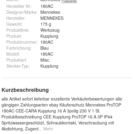
Hersteller Nr.:
180AC
Designer/Marke
:
Mennekes
Hersteller
:
MENNEKES
Gewicht
:
175 g
Produktlinie
:
Werkzeug
Produkt
:
Kupplung
Produktnummer
:
180AC
Farbrichtung
:
Blau
Modell
:
180AC
Produktart
:
Misc.
Stecker-Typ
:
Kupplung
Kurzbeschreibung
*
alle Artikel sofort lieferbar exzellente Verkäuferbewertungen alle
gängigen Zahlungsarten ebay Käuferschutz Mennekes ProTOP
180AC CEE-CARA Kupplung 16 A 3polig 230 V 1 St.
Produktbeschreibung CEE Kupplung ProTOP 16 A 3P IP44
Spritzwassergeschützt, Schraubkontakt, Verschraubung mit
Abdichtung, Zugent
... Mehr