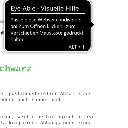
region
:
Größe
:
50 x 50 cm
tisch
Steinart
:
- - -
Farbrichtung
:
Schwarz
itter