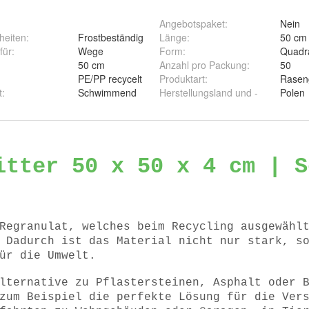
Angebotspaket
:
Nein
heiten
:
Frostbeständig
Länge
:
50 cm
für
:
Wege
Form
:
Quadra
50 cm
Anzahl pro Packung
:
50
PE/PP recycelt
Produktart
:
Raseng
t
:
Schwimmend
Herstellungsland und -
Polen