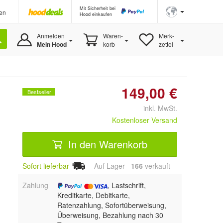
Mit Sicherheit bei
en
Hood einkaufen
Anmelden
Waren-
Merk-
Mein Hood
korb
zettel
149,00 €
Bestseller
inkl. MwSt.
Kostenloser Versand
In den Warenkorb
Sofort lieferbar
Auf Lager
166
 verkauft
Zahlung
, Lastschrift,
Kreditkarte, Debitkarte,
Ratenzahlung, Sofortüberweisung,
Überweisung, Bezahlung nach 30