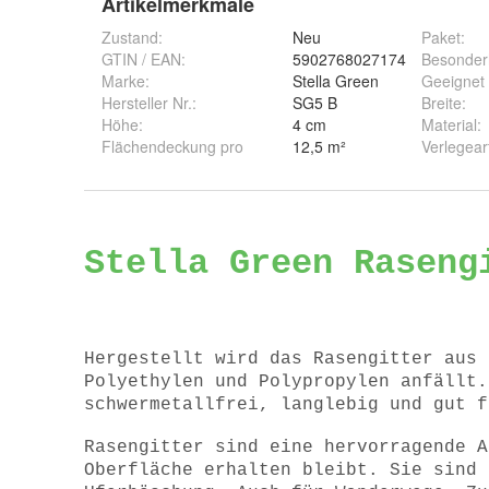
Artikelmerkmale
Zustand:
Neu
Paket
:
GTIN / EAN:
5902768027174
Besonder
Marke:
Stella Green
Geeignet 
Hersteller Nr.:
SG5 B
Breite
:
Höhe
:
4 cm
Material
:
Flächendeckung pro
12,5 m²
Verlegear