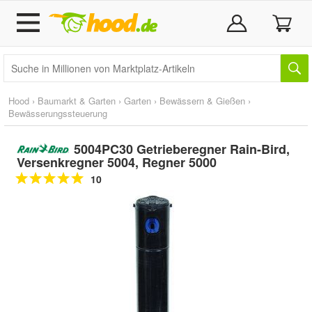
Hood
›
Baumarkt & Garten
›
Garten
›
Bewässern & Gießen
›
Bewässerungssteuerung
5004PC30 Getrieberegner Rain-Bird,
Versenkregner 5004, Regner 5000
10