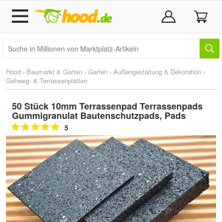
Hood
›
Baumarkt & Garten
›
Garten
›
Außengestaltung & Dekoration
›
Gehweg- & Terrassenplatten
50 Stück 10mm Terrassenpad Terrassenpads
Gummigranulat Bautenschutzpads, Pads
5