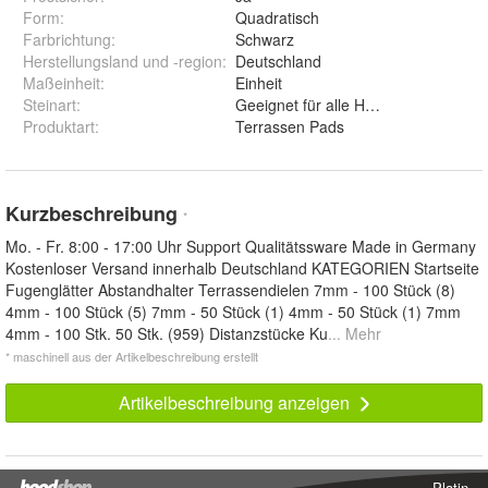
Form
:
Quadratisch
Farbrichtung
:
Schwarz
Herstellungsland und -region
:
Deutschland
Maßeinheit
:
Einheit
Steinart
:
Geeignet für alle Holzarten
Produktart
:
Terrassen Pads
Kurzbeschreibung
*
Mo. - Fr. 8:00 - 17:00 Uhr Support Qualitätssware Made in Germany
Kostenloser Versand innerhalb Deutschland KATEGORIEN Startseite
Fugenglätter Abstandhalter Terrassendielen 7mm - 100 Stück (8)
4mm - 100 Stück (5) 7mm - 50 Stück (1) 4mm - 50 Stück (1) 7mm
4mm - 100 Stk. 50 Stk. (959) Distanzstücke Ku
... Mehr
* maschinell aus der Artikelbeschreibung erstellt
Artikelbeschreibung anzeigen
Platin