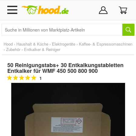
Hood
›
Haushalt & Küche
›
Elektrogeräte
›
Kaffee- & Espressomaschinen
›
Zubehör
›
Entkalker & Reiniger
50 Reinigungstabs+ 30 Entkalkungstabletten
Entkalker für WMF 450 500 800 900
1