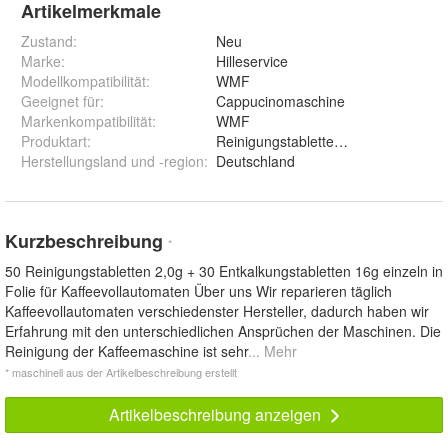
Artikelmerkmale
Zustand:
Neu
Marke:
Hilleservice
Modellkompatibilität
:
WMF
Geeignet für
:
Cappucinomaschine
Markenkompatibilität
:
WMF
Produktart
:
Reinigungstabletten Entkalkungstabl
Herstellungsland und -region
:
Deutschland
Kurzbeschreibung
*
50 Reinigungstabletten 2,0g + 30 Entkalkungstabletten 16g einzeln in
Folie für Kaffeevollautomaten Über uns Wir reparieren täglich
Kaffeevollautomaten verschiedenster Hersteller, dadurch haben wir
Erfahrung mit den unterschiedlichen Ansprüchen der Maschinen. Die
Reinigung der Kaffeemaschine ist sehr
... Mehr
* maschinell aus der Artikelbeschreibung erstellt
Artikelbeschreibung anzeigen