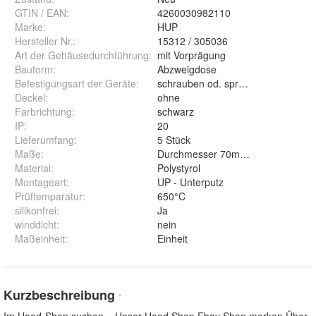
GTIN / EAN:
4260030982110
Marke:
HUP
Hersteller Nr.:
15312 / 305036
Art der Gehäusedurchführung
:
mit Vorprägung
Bauform
:
Abzweigdose
Befestigungsart der Geräte
:
schrauben od. spreizen
Deckel
:
ohne
Farbrichtung
:
schwarz
IP
:
20
Lieferumfang
:
5 Stück
Maße
:
Durchmesser 70mm, Höhe 36mm
Material
:
Polystyrol
Montageart
:
UP - Unterputz
Prüftemparatur
:
650°C
silikonfrei
:
Ja
winddicht
:
nein
Maßeinheit
:
Einheit
Kurzbeschreibung
*