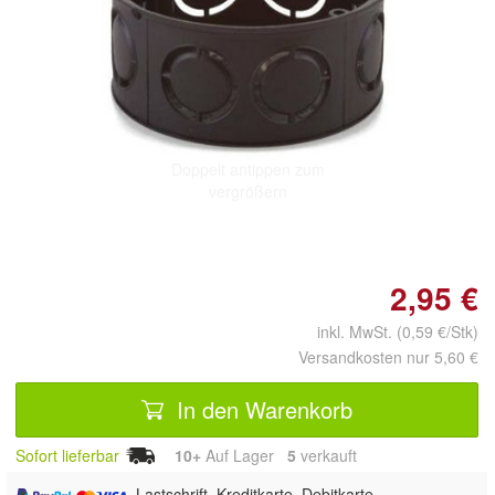
Doppelt antippen zum
vergrößern
2,95 €
inkl. MwSt. (0,59 €/Stk)
Versandkosten nur 5,60 €
In den Warenkorb
Sofort lieferbar
10+
Auf Lager
5
 verkauft
, Lastschrift, Kreditkarte, Debitkarte,