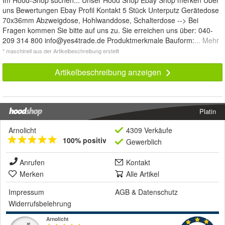
Im Hood-Shop suchen... Unser Hood Shop Ebay Shop merken Über
uns Bewertungen Ebay Profil Kontakt 5 Stück Unterputz Gerätedose
70x36mm Abzweigdose, Hohlwanddose, Schalterdose --> Bei
Fragen kommen Sie bitte auf uns zu. Sie erreichen uns über: 040-
209 314 800
info@yes4trade.de
Produktmerkmale Bauform:
... Mehr
* maschinell aus der Artikelbeschreibung erstellt
Artikelbeschreibung anzeigen
Platin
Arnolicht
4309 Verkäufe
100% positiv
Gewerblich
Anrufen
Kontakt
Merken
Alle Artikel
Impressum
AGB
&
Datenschutz
Widerrufsbelehrung