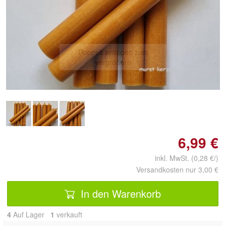
Doppelt antippen zum
vergrößern
6,99 €
inkl. MwSt. (0,28 €/)
Versandkosten nur 3,00 €
In den Warenkorb
4
Auf Lager
1
 verkauft