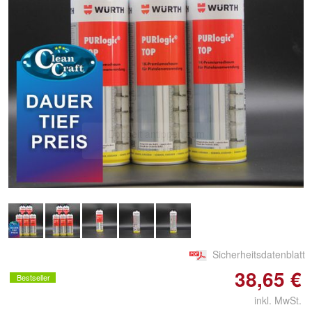
Doppelt antippen zum
vergrößern
Sicherheitsdatenblatt
38,65 €
Bestseller
inkl. MwSt.