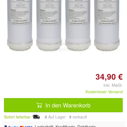
Doppelt antippen zum
vergrößern
34,90 €
inkl. MwSt.
Kostenloser Versand
In den Warenkorb
Sofort lieferbar
8
Auf Lager
9
 verkauft
, Lastschrift, Kreditkarte, Debitkarte,