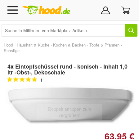
Hood
›
Haushalt & Küche
›
Kochen & Backen
›
Töpfe & Pfannen
›
Sonstige
4x Eintopfschüssel rund - konisch - Inhalt 1,0
ltr -Obst-, Dekoschale
1
Doppelt antippen zum
vergrößern
63,95 €