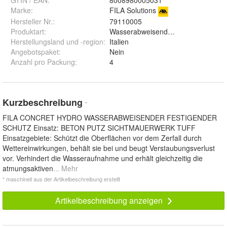
GTIN / EAN:
8008980005031
Marke:
FILA Solutions
Hersteller Nr.:
79110005
Produktart
:
Wasserabweisender Schutz
Herstellungsland und -region
:
Italien
Angebotspaket
:
Nein
Anzahl pro Packung
:
4
Kurzbeschreibung
*
FILA CONCRET HYDRO WASSERABWEISENDER FESTIGENDER
SCHUTZ Einsatz: BETON PUTZ SICHTMAUERWERK TUFF
Einsatzgebiete: Schützt die Oberflächen vor dem Zerfall durch
Wettereinwirkungen, behält sie bei und beugt Verstaubungsverlust
vor. Verhindert die Wasseraufnahme und erhält gleichzeitig die
atmungsaktiven
... Mehr
* maschinell aus der Artikelbeschreibung erstellt
Artikelbeschreibung anzeigen