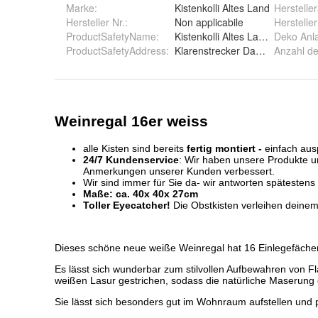
Marke:
Kistenkolli Altes Land
Herstelle
Hersteller Nr.:
Non applicabile
Herstell
ProductSafetyName
:
Kistenkolli Altes Land GmbH
Deko Anl
ProductSafetyAddress
:
Klarenstrecker Damm 20, 21684
Anzahl de