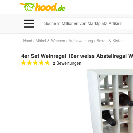
Hood
›
Möbel & Wohnen
›
Aufbewahrung
›
Boxen & Kisten
4er Set Weinregal 16er weiss Abstellregal 
2
Bewertungen