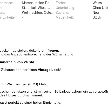
radresse
:
Klarenstrecker Damm 20, 21684 Stade
Farbe
:
Weiss
ername
:
Kistenkolli Altes Land GmbH
Unterteilung
:
Ohne Unte
ass
:
Weihnachten, Ostern, Geburtstag
Zustand
:
Neu
 Stade, Deutschland
r Einheiten
:
4
Maßeinheit
:
Stück