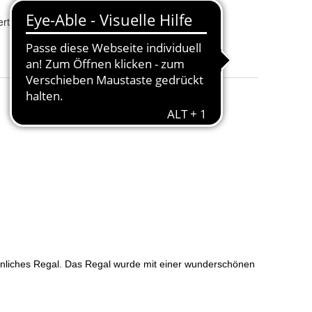
Kapazität
:
16
rteilung