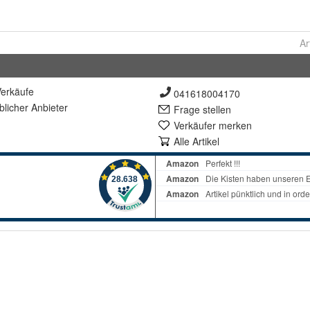
Ar
erkäufe
041618004170
lich
er Anbieter
Frage stellen
Verkäufer merken
Alle Artikel