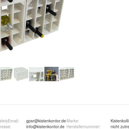
fetyEmail
:
gpsr@kistenkontor.de
Marke
:
Kistenkoll
dresse
:
info@kistenkontor.de
Herstellernummer
:
nicht zutr