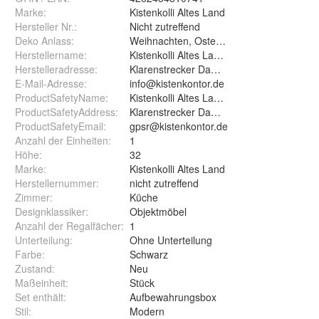
Marke:
Kistenkolli Altes Land
Hersteller Nr.:
Nicht zutreffend
Deko Anlass
:
Weihnachten, Ostern, Geburtstag
Herstellername
:
Kistenkolli Altes Land GmbH
Herstelleradresse
:
Klarenstrecker Damm 20, 21684 Stade
E-Mail-Adresse
:
info@kistenkontor.de
ProductSafetyName
:
Kistenkolli Altes Land GmbH
ProductSafetyAddress
:
Klarenstrecker Damm 20, 21684 Stade, D
ProductSafetyEmail
:
gpsr@kistenkontor.de
Anzahl der Einheiten
:
1
Höhe
:
32
Marke
:
Kistenkolli Altes Land
Herstellernummer
:
nicht zutreffend
Zimmer
:
Küche
Designklassiker
:
Objektmöbel
Anzahl der Regalfächer
:
1
Unterteilung
:
Ohne Unterteilung
Farbe
:
Schwarz
Zustand
:
Neu
Maßeinheit
:
Stück
Set enthält
:
Aufbewahrungsbox
Stil
:
Modern