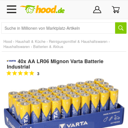
Hood
›
Haushalt & Küche
›
Reinigungsmittel & Haushaltswaren
›
Haushaltswaren
›
Batterien & Akkus
40x AA LR06 Mignon Varta Batterie
Industrial
3
Doppelt antippen zum