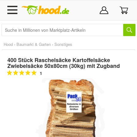
Hood
›
Baumarkt & Garten
›
Sonstiges
400 Stück Raschelsäcke Kartoffelsäcke
Zwiebelsäcke 50x80cm (30kg) mit Zugband
1
Doppelt antippen zum
vergrößern