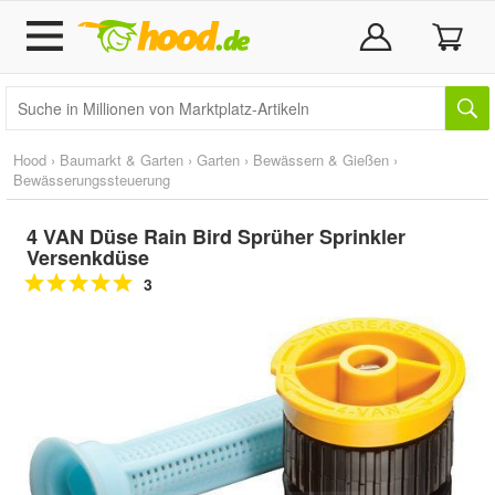
Hood
›
Baumarkt & Garten
›
Garten
›
Bewässern & Gießen
›
Bewässerungssteuerung
4 VAN Düse Rain Bird Sprüher Sprinkler
Versenkdüse
3