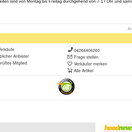
Ar
erkäufe
04264406260
lich
er Anbieter
Frage stellen
rüft
es Mitglied
Verkäufer merken
Alle Artikel