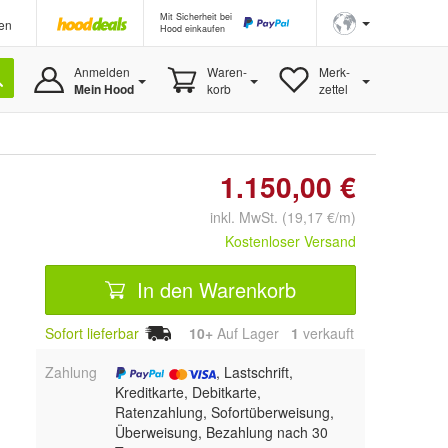
Mit Sicherheit bei
en
Hood einkaufen
Anmelden
Waren-
Merk-
Mein Hood
korb
zettel
1.150,00 €
inkl. MwSt. (19,17 €/m)
Kostenloser Versand
In den Warenkorb
Sofort lieferbar
10+
Auf Lager
1
 verkauft
Zahlung
, Lastschrift,
Kreditkarte, Debitkarte,
Ratenzahlung, Sofortüberweisung,
Überweisung, Bezahlung nach 30