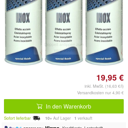
Doppelt antippen zum
vergrößern
19,95 €
inkl. MwSt. (16,63 €/l)
Versandkosten nur 4,90 €
In den Warenkorb
Sofort lieferbar
10+
Auf Lager
1
 verkauft
,
,
, Kreditkarte, Lastschrift,