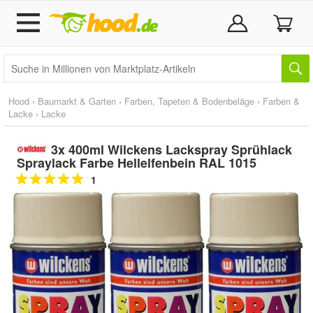
Hood
›
Baumarkt & Garten
›
Farben, Tapeten & Bodenbeläge
›
Farben &
Lacke
›
Lacke
3x 400ml Wilckens Lackspray Sprühlack
Spraylack Farbe Hellelfenbein RAL 1015
1