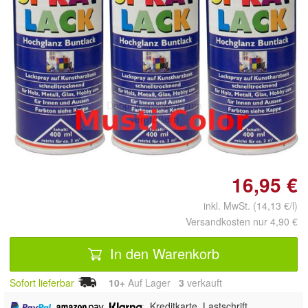
Doppelt antippen zum
vergrößern
16,95 €
inkl. MwSt. (14,13 €/l)
Versandkosten nur 4,90 €
In den Warenkorb
Sofort lieferbar
10+
Auf Lager
3
 verkauft
,
,
, Kreditkarte, Lastschrift,