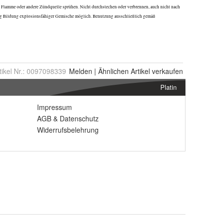
tikel Nr.:
0097098339
Melden
|
Ähnlichen
Artikel verkaufen
Platin
Impressum
AGB
&
Datenschutz
Widerrufsbelehrung