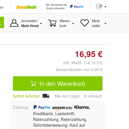
Mit Sicherheit bei
en
Hood einkaufen
Anmelden
Waren-
Merk-
Mein Hood
korb
zettel
16,95 €
inkl. MwSt. (14,13 €/l)
Versandkosten nur 4,90 €
In den Warenkorb
Sofort lieferbar
10+
Auf Lager
2
 verkauft
Zahlung
,
,
,
Kreditkarte, Lastschrift,
Ratenzahlung,
Ratenzahlung,
Sofortüberweisung,
Kauf auf