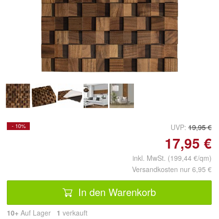
Doppelt antippen zum
vergrößern
- 10%
UVP:
19,95 €
17,95 €
inkl. MwSt. (199,44 €/qm)
Versandkosten nur 6,95 €
In den Warenkorb
10+
Auf Lager
1
 verkauft