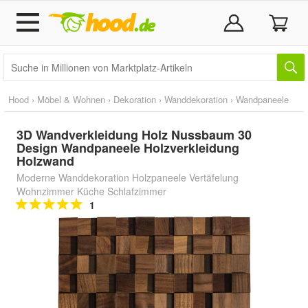
Hood
›
Möbel & Wohnen
›
Dekoration
›
Wanddekoration
›
Wandpaneele
3D Wandverkleidung Holz Nussbaum 30
Design Wandpaneele Holzverkleidung
Holzwand
Moderne Wanddekoration Holzpaneele Vertäfelung
Wohnzimmer Küche Schlafzimmer
1