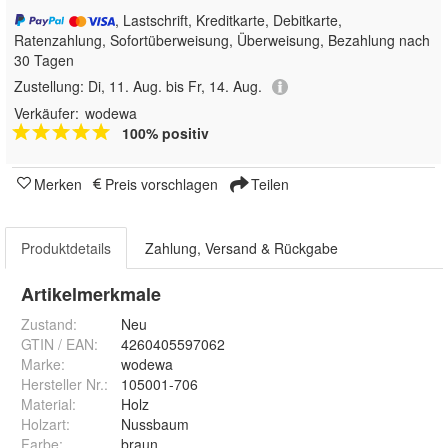
, Lastschrift, Kreditkarte, Debitkarte,
Ratenzahlung, Sofortüberweisung, Überweisung, Bezahlung nach
30 Tagen
Zustellung:
Di, 11. Aug. bis Fr, 14. Aug.
Verkäufer:
wodewa
100% positiv
Merken
Preis vorschlagen
Teilen
Produktdetails
Zahlung, Versand & Rückgabe
Artikelmerkmale
Zustand:
Neu
GTIN / EAN:
4260405597062
Marke:
wodewa
Hersteller Nr.:
105001-706
Material
:
Holz
Holzart
:
Nussbaum
Farbe
:
braun