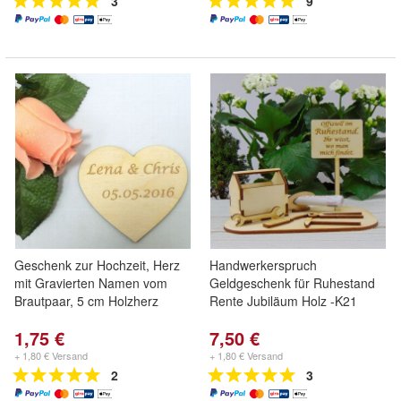
3
9
Geschenk zur Hochzeit, Herz
Handwerkerspruch
mit Gravierten Namen vom
Geldgeschenk für Ruhestand
Brautpaar, 5 cm Holzherz
Rente Jubiläum Holz -K21
1,75 €
7,50 €
+ 1,80 € Versand
+ 1,80 € Versand
2
3