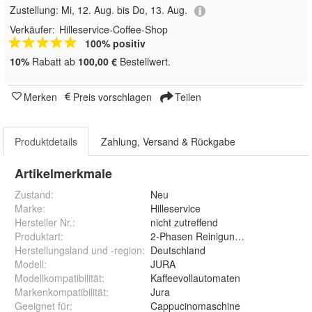
Zustellung:
Mi, 12. Aug. bis Do, 13. Aug.
Verkäufer:
Hilleservice-Coffee-Shop
100% positiv
10%
Rabatt ab
100,00 €
Bestellwert.
Merken
Preis vorschlagen
Teilen
Produktdetails
Zahlung, Versand & Rückgabe
Artikelmerkmale
Zustand:
Neu
Marke:
Hilleservice
Hersteller Nr.:
nicht zutreffend
Produktart
:
2-Phasen Reinigungstabletten Entka
Herstellungsland und -region
:
Deutschland
Modell
:
JURA
Modellkompatibilität
:
Kaffeevollautomaten
Markenkompatibilität
:
Jura
Geeignet für
:
Cappucinomaschine