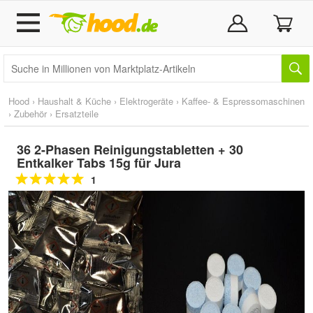
Hood
›
Haushalt & Küche
›
Elektrogeräte
›
Kaffee- & Espressomaschinen
›
Zubehör
›
Ersatzteile
36 2-Phasen Reinigungstabletten + 30
Entkalker Tabs 15g für Jura
1