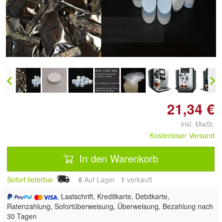
Doppelt antippen zum
vergrößern
21,34 €
inkl. MwSt.
Kostenloser Versand
In den Warenkorb
Sofort lieferbar
8
Auf Lager
1
 verkauft
, Lastschrift, Kreditkarte, Debitkarte,
Ratenzahlung, Sofortüberweisung, Überweisung, Bezahlung nach
30 Tagen