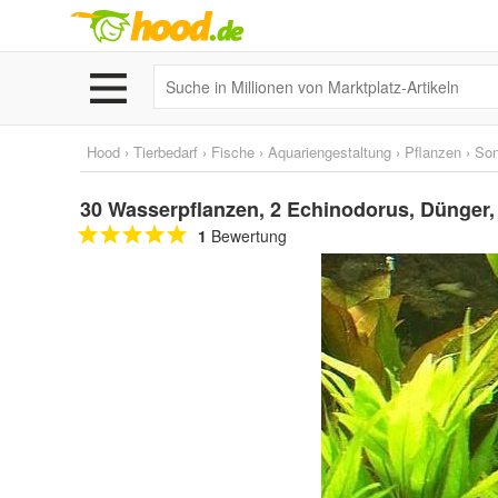
Hood
›
Tierbedarf
›
Fische
›
Aquariengestaltung
›
Pflanzen
›
Son
30 Wasserpflanzen, 2 Echinodorus, Dünger, 
1
Bewertung