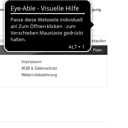
tikel Nr.:
0036498635
Melden
|
Ähnlichen
Artikel verkaufen
Platin
Impressum
AGB
&
Datenschutz
Widerrufsbelehrung