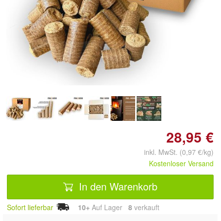
Doppelt antippen zum
vergrößern
28,95 €
inkl. MwSt. (0,97 €/kg)
Kostenloser Versand
In den Warenkorb
Sofort lieferbar
10+
Auf Lager
8
 verkauft