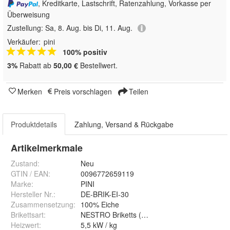
, Kreditkarte, Lastschrift, Ratenzahlung, Vorkasse per
Überweisung
Zustellung:
Sa, 8. Aug. bis Di, 11. Aug.
Verkäufer:
pini
100% positiv
3%
Rabatt ab
50,00 €
Bestellwert.
Merken
Preis vorschlagen
Teilen
Produktdetails
Zahlung, Versand & Rückgabe
Artikelmerkmale
Zustand:
Neu
GTIN / EAN:
0096772659119
Marke:
PINI
Hersteller Nr.:
DE-BRIK-EI-30
Zusammensetzung
:
100% Eiche
Brikettsart
:
NESTRO Briketts (Schüttware)
Heizwert
:
5,5 kW / kg