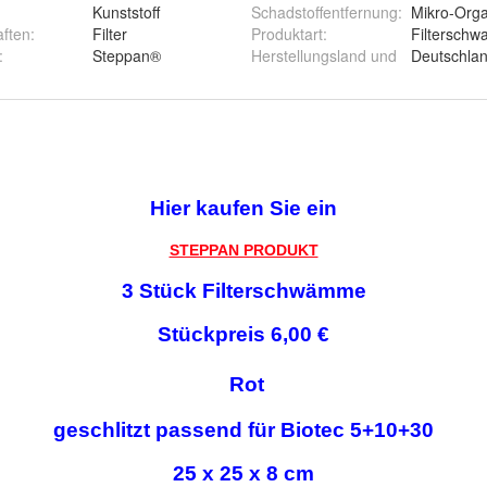
Kunststoff
Schadstoffentfernung
:
Mikro-Org
aften
:
Filter
Produktart
:
Filterschw
:
Steppan®
Herstellungsland und
Deutschla