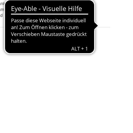
anismen
amm geschlitzt
nd