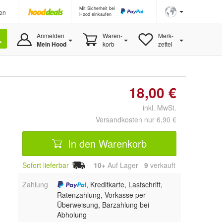
Mit Sicherheit bei
en
Hood einkaufen
Anmelden
Waren-
Merk-
Mein Hood
korb
zettel
18,00 €
inkl. MwSt.
Versandkosten nur 6,90 €
In den Warenkorb
Sofort lieferbar
10+
Auf Lager
9
 verkauft
Zahlung
, Kreditkarte, Lastschrift,
Ratenzahlung, Vorkasse per
Überweisung, Barzahlung bei
Abholung