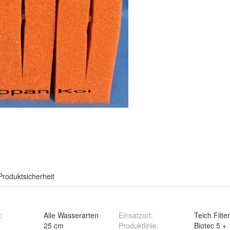
Produktsicherheit
t
:
Alle Wasserarten
Einsatzort
:
Teich Filter
25 cm
Produktlinie
:
Biotec 5 +