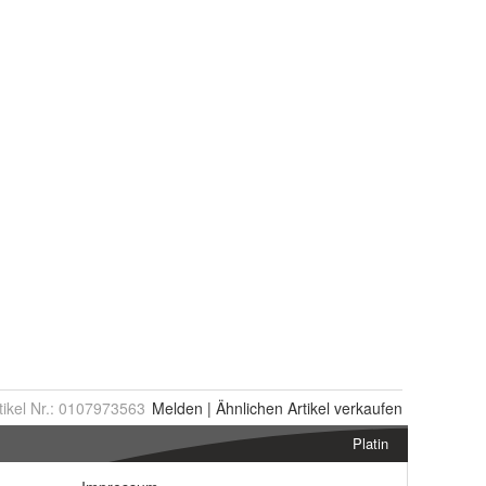
tikel Nr.:
0107973563
Melden
|
Ähnlichen
Artikel verkaufen
Platin