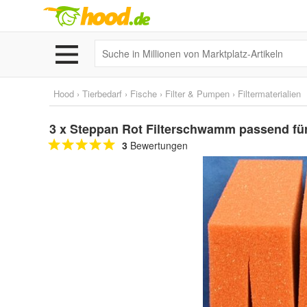
Hood
›
Tierbedarf
›
Fische
›
Filter & Pumpen
›
Filtermaterialien
3 x Steppan Rot Filterschwamm passend für 
3
Bewertungen