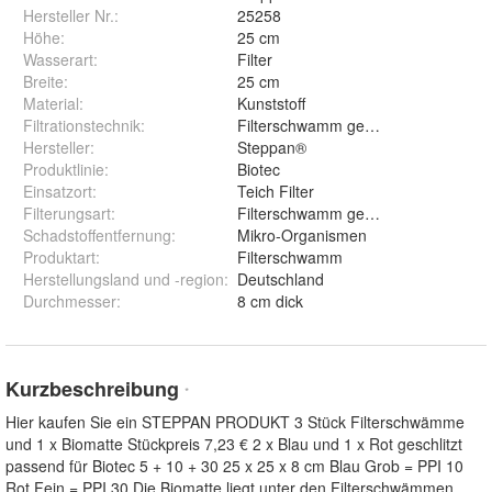
Hersteller Nr.:
25258
Höhe
:
25 cm
Wasserart
:
Filter
Breite
:
25 cm
Material
:
Kunststoff
Filtrationstechnik
:
Filterschwamm geschlitzt
Hersteller
:
Steppan®
Produktlinie
:
Biotec
Einsatzort
:
Teich Filter
Filterungsart
:
Filterschwamm geschlitzt
Schadstoffentfernung
:
Mikro-Organismen
Produktart
:
Filterschwamm
Herstellungsland und -region
:
Deutschland
Durchmesser
:
8 cm dick
Kurzbeschreibung
*
Hier kaufen Sie ein STEPPAN PRODUKT 3 Stück Filterschwämme
und 1 x Biomatte Stückpreis 7,23 € 2 x Blau und 1 x Rot geschlitzt
passend für Biotec 5 + 10 + 30 25 x 25 x 8 cm Blau Grob = PPI 10
Rot Fein = PPI 30 Die Biomatte liegt unter den Filterschwämmen.