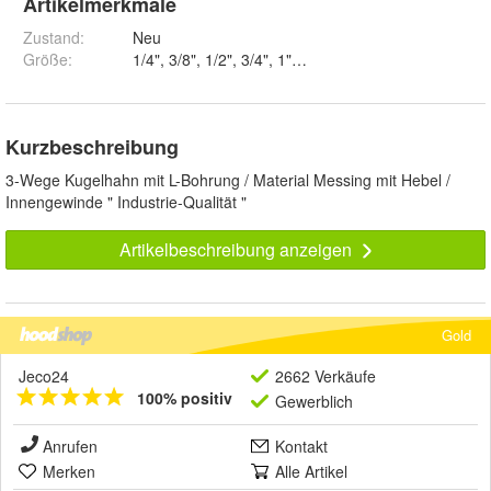
Artikelmerkmale
Zustand:
Neu
Größe
:
1/4", 3/8", 1/2", 3/4", 1", 11/4", 11/2" und 2"
Kurzbeschreibung
3-Wege Kugelhahn mit L-Bohrung / Material Messing mit Hebel /
Innengewinde " Industrie-Qualität "
Artikelbeschreibung anzeigen
Gold
Jeco24
2662 Verkäufe
100% positiv
Gewerblich
Anrufen
Kontakt
Merken
Alle Artikel