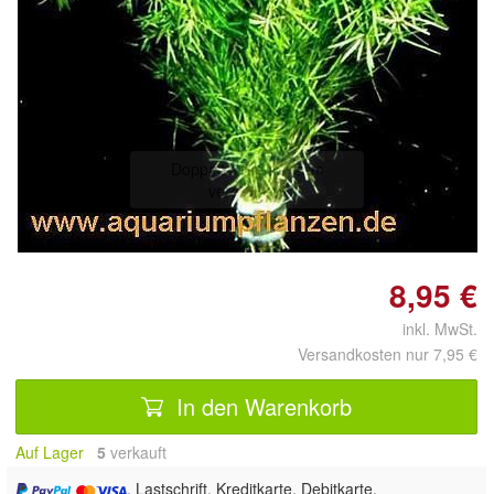
Doppelt antippen zum
vergrößern
8,95 €
inkl. MwSt.
Versandkosten nur 7,95 €
In den Warenkorb
Auf Lager
5
 verkauft
, Lastschrift, Kreditkarte, Debitkarte,