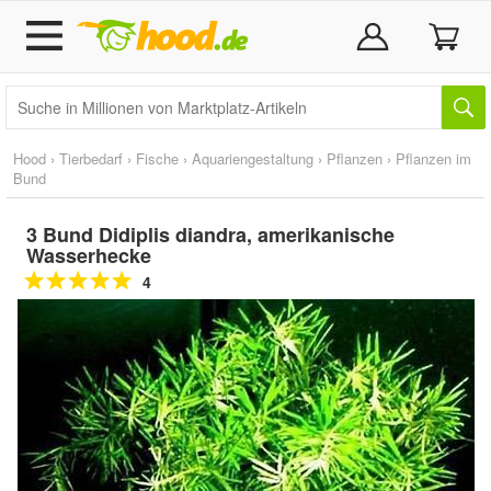
Hood
›
Tierbedarf
›
Fische
›
Aquariengestaltung
›
Pflanzen
›
Pflanzen im
Bund
3 Bund Didiplis diandra, amerikanische
Wasserhecke
4