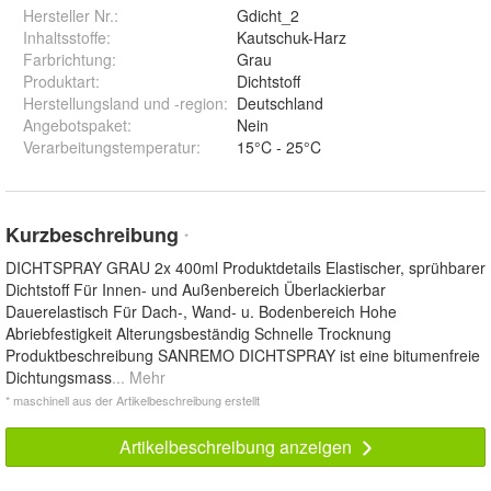
Hersteller Nr.:
Gdicht_2
Inhaltsstoffe
:
Kautschuk-Harz
Farbrichtung
:
Grau
Produktart
:
Dichtstoff
Herstellungsland und -region
:
Deutschland
Angebotspaket
:
Nein
Verarbeitungstemperatur
:
15°C - 25°C
Kurzbeschreibung
*
DICHTSPRAY GRAU 2x 400ml Produktdetails Elastischer, sprühbarer
Dichtstoff Für Innen- und Außenbereich Überlackierbar
Dauerelastisch Für Dach-, Wand- u. Bodenbereich Hohe
Abriebfestigkeit Alterungsbeständig Schnelle Trocknung
Produktbeschreibung SANREMO DICHTSPRAY ist eine bitumenfreie
Dichtungsmass
... Mehr
* maschinell aus der Artikelbeschreibung erstellt
Artikelbeschreibung anzeigen