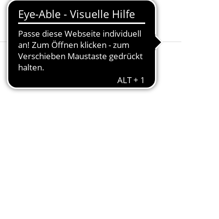
Kapazität
:
80 L
Montage erforderlich
:
Nein
Besonderheiten
:
- - -